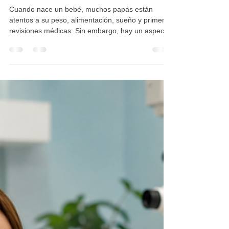
Irapuato: qué es y por qué es
importante
Cuando nace un bebé, muchos papás están
atentos a su peso, alimentación, sueño y primeras
revisiones médicas. Sin embargo, hay un aspecto
que no siempre se nota a simple vista y que es
fundamental para su desarrollo: la audición. Un
bebé puede parecer tranquilo, comer bien y
dormir adecuadamente, pero aun así presentar
algún problema auditivo que no es evidente en los
primeros días de vida. Por eso existe el tamiz
auditivo neonatal, una prueba sencilla, rápida y no
invasiva q