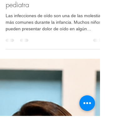
Dra. Tonantzin Orozco Herrera
8 jun
5 min de lectura
Infecciones de oído frecuentes en
niños: cuándo acudir al otorrino
pediatra
Las infecciones de oído son una de las molestias
más comunes durante la infancia. Muchos niños
pueden presentar dolor de oído en algún
momento, especialmente después de una gripa,
alergia o infección respiratoria. Sin embargo,
cuando las infecciones se repiten, duran varios
días, causan fiebre, afectan la audición o
regresan después de varios tratamientos, es
importante buscar una valoración especializada.
La Dra. Tonantzin Orozco Herrera,
Otorrinolaringóloga Pediatra en Irap