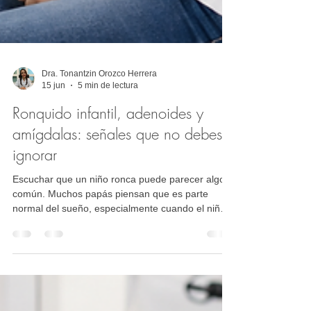
Dra. Tonantzin Orozco Herrera
15 jun
5 min de lectura
Ronquido infantil, adenoides y
amígdalas: señales que no debes
ignorar
Escuchar que un niño ronca puede parecer algo
común. Muchos papás piensan que es parte
normal del sueño, especialmente cuando el niño
está cansado, tiene gripa o congestión nasal.
Pero cuando el ronquido es constante, fuerte o se