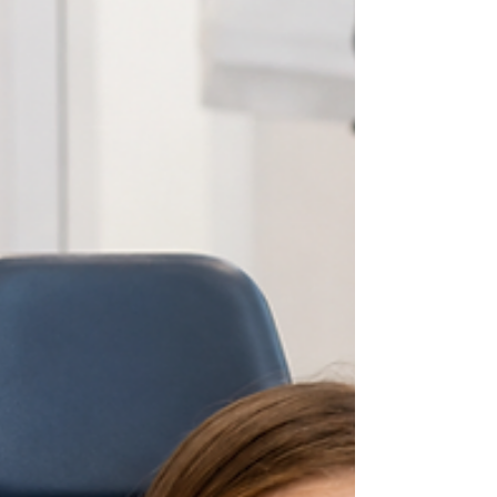
acompaña de respiración por la boca, sueño
inquieto, pausas al respirar o cansancio durante el
día, es importante revisar qué está ocurriendo. El
ronquido infantil puede relacionarse con
obstrucción nasal, rinitis alérgica, crecimiento de
adenoides,