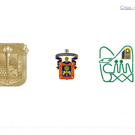
Citas:
Citas:
ntes 237 interior108. Médica Insurgentes, Irapuato.
ntzin Alejandra Orozco Herrera | Todos los derechos reservados |
Aviso