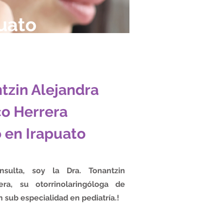
puato
tzin Alejandra
o Herrera
 en Irapuato
sulta, soy la Dra. Tonantzin
era, su otorrinolaringóloga de
 sub especialidad en pediatría.!