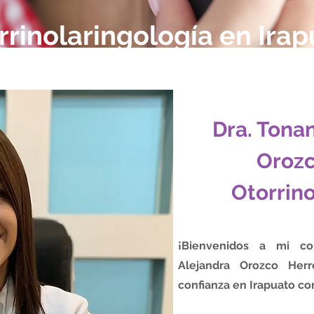
rrinolaringología en Ira
Dra. Tonan
Orozc
Otorrino
¡Bienvenidos a mi con
Alejandra Orozco Herr
confianza en Irapuato con