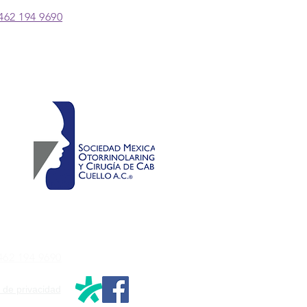
 462 194 9690
 462 194 9690
 de privacidad